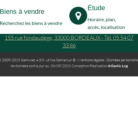
Étude
Biens à vendre
Horaire, plan,
Recherchez les biens à vendre
accès, localisation
155 rue fondaudege, 33000 BORDEAUX - Tél. 05 54 07
33 86
 2008-2026 Gemweb 4.3.0
- utilise
Gemarcur ©
-
Mentions légales
-
Données personnell
les données sont à jour au : 06/08/2026 Conception/Réalisation
Atlantic Log