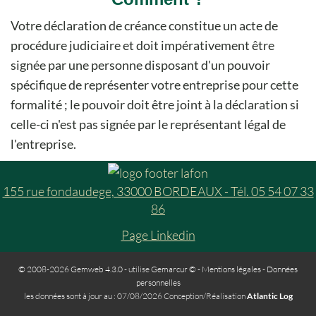
Votre déclaration de créance constitue un acte de
procédure judiciaire et doit impérativement être
signée par une personne disposant d'un pouvoir
spécifique de représenter votre entreprise pour cette
formalité ; le pouvoir doit être joint à la déclaration si
celle-ci n'est pas signée par le représentant légal de
l'entreprise.
155 rue fondaudege, 33000 BORDEAUX - Tél. 05 54 07 33
86
Page Linkedin
© 2008-2026 Gemweb 4.3.0
- utilise
Gemarcur ©
-
Mentions légales
-
Données
personnelles
les données sont à jour au : 07/08/2026 Conception/Réalisation
Atlantic Log