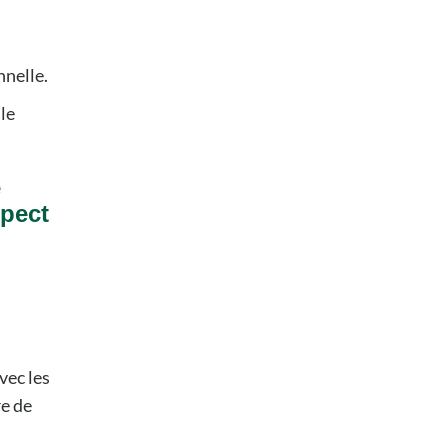
nnelle.
le
e
spect
vec les
re de