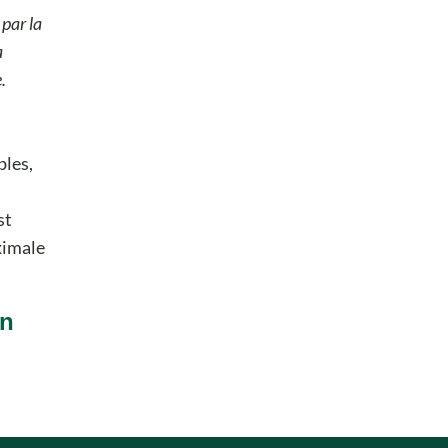
 par la
a
.
bles,
st
ximale
on