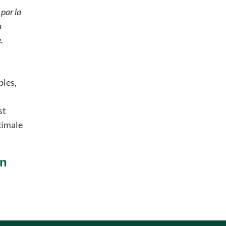
 par la
a
.
bles,
st
ximale
on