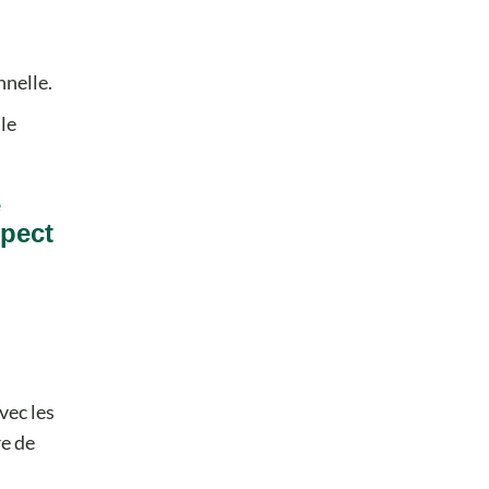
nnelle.
le
e
spect
vec les
re de