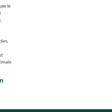
 par la
a
.
bles,
st
ximale
on