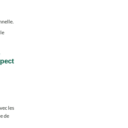
nnelle.
le
e
spect
vec les
re de