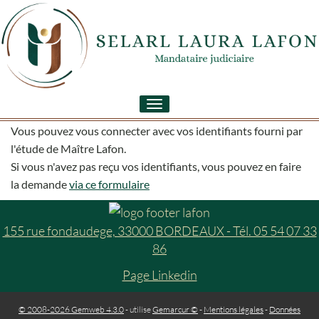
Toggle
navigation
Vous pouvez vous connecter avec vos identifiants fourni par
l'étude de Maître Lafon.
Si vous n'avez pas reçu vos identifiants, vous pouvez en faire
la demande
via ce formulaire
155 rue fondaudege, 33000 BORDEAUX - Tél. 05 54 07 33
86
Page Linkedin
© 2008-2026 Gemweb 4.3.0
- utilise
Gemarcur ©
-
Mentions légales
-
Données