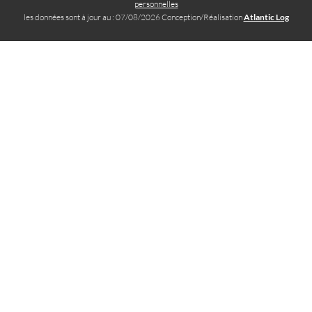
personnelles
les données sont à jour au : 07/08/2026 Conception/Réalisation
Atlantic Log