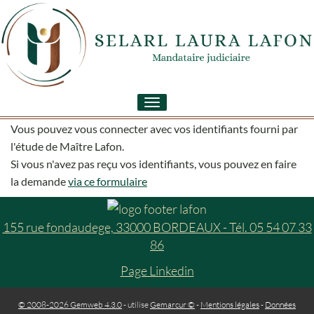
Toggle
navigation
Vous pouvez vous connecter avec vos identifiants fourni par
l'étude de Maître Lafon.
Si vous n'avez pas reçu vos identifiants, vous pouvez en faire
la demande
via ce formulaire
155 rue fondaudege, 33000 BORDEAUX - Tél. 05 54 07 33
86
Page Linkedin
© 2008-2026 Gemweb 4.3.0
- utilise
Gemarcur ©
-
Mentions légales
-
Données