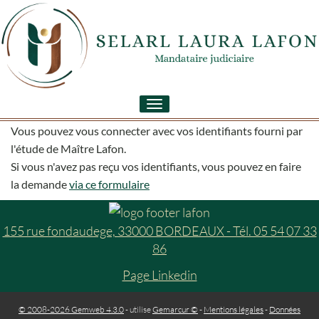
Toggle
navigation
Vous pouvez vous connecter avec vos identifiants fourni par
l'étude de Maître Lafon.
Si vous n'avez pas reçu vos identifiants, vous pouvez en faire
la demande
via ce formulaire
155 rue fondaudege, 33000 BORDEAUX - Tél. 05 54 07 33
86
Page Linkedin
© 2008-2026 Gemweb 4.3.0
- utilise
Gemarcur ©
-
Mentions légales
-
Données