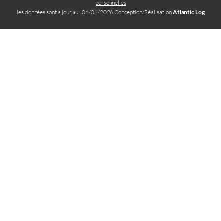
personnelles
les données sont à jour au : 06/08/2026 Conception/Réalisation
Atlantic Log