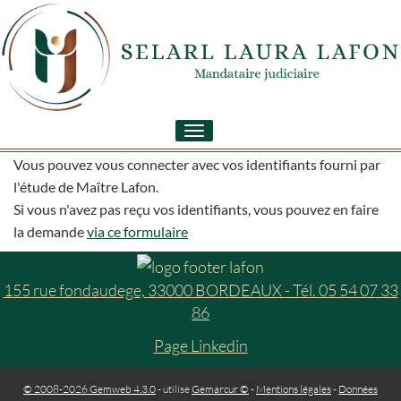
Toggle
navigation
Vous pouvez vous connecter avec vos identifiants fourni par
l'étude de Maître Lafon.
Si vous n'avez pas reçu vos identifiants, vous pouvez en faire
la demande
via ce formulaire
155 rue fondaudege, 33000 BORDEAUX - Tél. 05 54 07 33
86
Page Linkedin
© 2008-2026 Gemweb 4.3.0
- utilise
Gemarcur ©
-
Mentions légales
-
Données