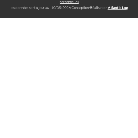
personnelles
les données sont à jour au : 10/08/2026 Conception/Réalisation
Atlantic Log