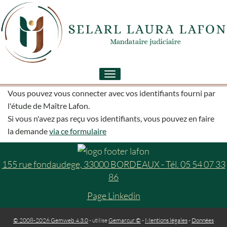
Toggle
navigation
Vous pouvez vous connecter avec vos identifiants fourni par
l'étude de Maître Lafon.
Si vous n'avez pas reçu vos identifiants, vous pouvez en faire
la demande
via ce formulaire
155 rue fondaudege, 33000 BORDEAUX - Tél. 05 54 07 33
86
Page Linkedin
© 2008-2026 Gemweb 4.3.0
- utilise
Gemarcur ©
-
Mentions légales
-
Données