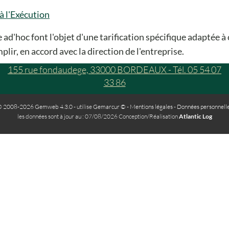
à l'Exécution
 ad'hoc font l'objet d'une tarification spécifique adaptée 
plir, en accord avec la direction de l'entreprise.
155 rue fondaudege, 33000 BORDEAUX - Tél. 05 54 07
33 86
 2008-2026 Gemweb 4.3.0
- utilise
Gemarcur ©
-
Mentions légales
-
Données personnell
les données sont à jour au : 07/08/2026 Conception/Réalisation
Atlantic Log