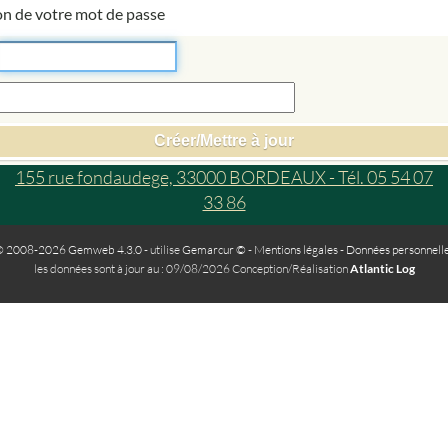
on de votre mot de passe
155 rue fondaudege, 33000 BORDEAUX - Tél. 05 54 07
33 86
 2008-2026 Gemweb 4.3.0
- utilise
Gemarcur ©
-
Mentions légales
-
Données personnell
les données sont à jour au : 09/08/2026 Conception/Réalisation
Atlantic Log