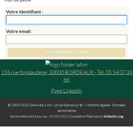
Votre identifiant
Votre email
155 rue fondaudege, 33000 BORDEAUX - Tél. 05 54 07 33
86
Page Linkedin
© 2008-2026 Gemweb 4.3.0
- utilise
Gemarcur ©
-
Mentions légales
-
Données
personnelles
les données sont à jour au : 06/08/2026 Conception/Réalisation
Atlantic Log