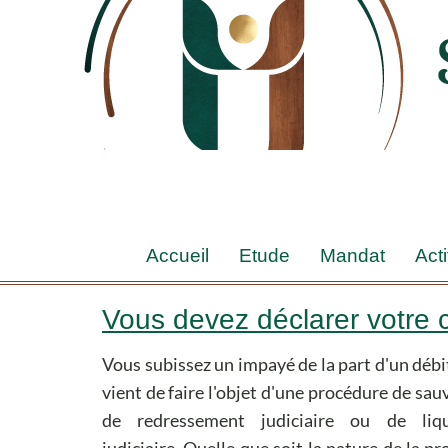
Accueil
Etude
Mandat
Acti
Vous devez déclarer votre c
Vous subissez un impayé de la part d'un débi
régler ses dettes antérieures au j
vient de faire l'objet d'une procédure de sauvegarde,
d'ouverture sous peine de sanctions pénales
de redressement judiciaire ou de liquidation
pouvant également toucher le bénéficiaire des
judiciaire. Quelle que soit la nature de la procédure,