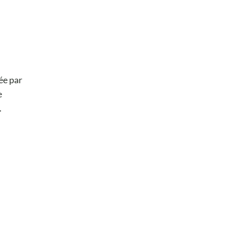
ée par
e
.