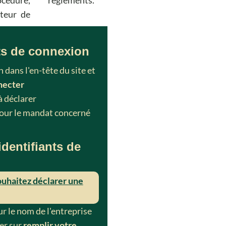
iteur de
ts de connexion
 dans l'en-tête du site et
necter
à déclarer
our le mandat concerné
dentifiants de
uhaitez déclarer une
ur le nom de l'entreprise
uer sur
remplir votre