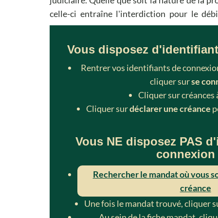
celle-ci entraîne l'interdiction pour le déb
Vous disposez d'identifian
Rentrer vos identifiants de connexion
cliquer sur
se con
Cliquer sur créances 
Cliquer sur
déclarer une créance
p
Vous NE disposez PAS d'i
connexion
Rechercher le mandat où vous so
créance
Une fois le mandat trouvé, cliquer s
Au sein de la fiche mandat, cliq