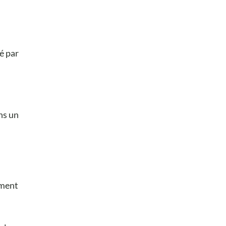
é par
ns un
ement