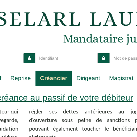
f
Reprise
Créancier
Dirigeant
Magistrat
réance au passif de votre débiteur
teur qui
ugement
règlements.